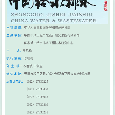
主 管 单 位：
中华人民共和国住房和城乡建设部
主 办 单 位：
中国市政工程华北设计研究总院有限公司
国家城市给水排水工程技术研究中心
主 编：
吴凡松
执 行 主 编：
李德强
副 主 编 ：
衣春敏 王领全
通 信 地 址：
天津市和平区新兴路52号都市花园大厦5号楼21层
编辑部电话：
（022）27836225
（022）27835450
（022）27835913
（022）27832819
（022）27835231