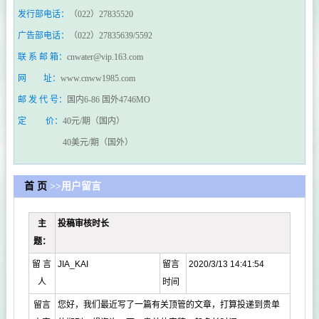
发行部电话：
（022）27835520
广告部电话：
（022）27835639/5592
联 系 邮 箱：
cnwater@vip.163.com
网 址：
www.cnww1985.com
邮 发 代 号：
国内6-86 国外4746MO
定 价：
40元/期（国内）
40美元/期（国外）
首 页
>>用户留言
主
投稿审核时长
题：
留 言
JIA_KAI
留言
2020/3/13 14:41:54
人
时间
留言
您好，我们最近写了一篇有关顶管的文章，打算投递到贵单